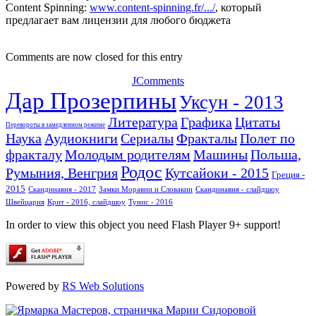
Content Spinning:
www.content-spinning.fr/.../
, который
предлагает вам лицензии для любого бюджета
Comments are now closed for this entry
JComments
Дар Прозерпины
Уксун - 2013
Литература
Графика
Цитаты
Перевороты в замедленном режиме
Наука
Аудиокниги
Сериалы
Фракталы
Полет по
фракталу
Молодым родителям
Машины
Польша,
Родос
Румыния, Венгрия
Кутсайоки - 2015
Греция -
2015
Скандинавия - 2017
Замки Моравии и Словакии
Скандинавия - слайдшоу
Швейцария
Крит - 2016, слайдшоу
Тунис - 2016
In order to view this object you need Flash Player 9+ support!
Powered by
RS Web Solutions