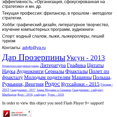
эффективность, «Организация, сфокусированная на
стратегию» и мн. др.
Текущая профессия: фрилансер, в прошлом - методолог
стратегии.
Хобби: графический дизайн, литературное творчество,
изучение компьютерных программ, аудиокниги
Спорт: водный слалом, лыжи, лыжероллеры, пеший
туризм
Контакты:
adyfo@ya.ru
Дар Прозерпины
Уксун - 2013
Литература
Графика
Цитаты
Перевороты в замедленном режиме
Наука
Аудиокниги
Сериалы
Фракталы
Полет по
фракталу
Молодым родителям
Машины
Польша,
Родос
Румыния, Венгрия
Кутсайоки - 2015
Греция -
2015
Скандинавия - 2017
Замки Моравии и Словакии
Скандинавия - слайдшоу
Швейцария
Крит - 2016, слайдшоу
Тунис - 2016
In order to view this object you need Flash Player 9+ support!