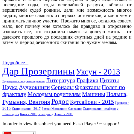
последние годы, годы величайшей разрухи, вблизи от
вершителей судеб родины, дали мне возможность многое
видать, многое слышать из первых источников, а кое в чем и
принимать личное участие. Прожито многое, осталось совсем
мало, вот почему мне хотелось бы правдиво и откровенно
изложить все, что сохранила память за долгую жизнь – от
далекого прошлого до последних смутных дней на родине и
затем за период бездомного скитания по чужим землям.
Подробнее...
Дар Прозерпины
Уксун - 2013
Литература
Графика
Цитаты
Перевороты в замедленном режиме
Наука
Аудиокниги
Сериалы
Фракталы
Полет по
фракталу
Молодым родителям
Машины
Польша,
Родос
Румыния, Венгрия
Кутсайоки - 2015
Греция -
2015
Скандинавия - 2017
Замки Моравии и Словакии
Скандинавия - слайдшоу
Швейцария
Крит - 2016, слайдшоу
Тунис - 2016
In order to view this object you need Flash Player 9+ support!