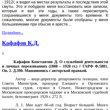
- 1912/, я видел на местах результаты и последствия этой
смуты. Это и побудило меня восстановить мои записки,
которые я вел эти годы, а также пересмотреть
сохранившиеся у меня документы того времени. К
сожалению, многие документы были отобраны у меня
большевиками при обыске и аресте…
Подробнее...
Кафафов К.Д.
1
Кафафов Константин Д. О служебной деятельности
и личных переживаниях (1888 – 1920 гг.) // ГАРФ Ф.5881.
Оп. 2. Д.390. Машинопись с авторской правкой.
Автор – вице-директор департамента полиции, член
Совета Министров, прокурор Елецкого и Орловского
окружных судов, служил в Сенате, Нижегородском и
Московском прокурорском надзоре и в Московской судебной
палате, белоэмигрант. 1929 г. 272 Л.
Л. 1. Мне идет 66-ой год. Возраст большой. Много
прожито и много пережито. Служба в двух ведомствах, а