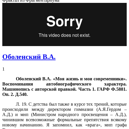
Фрактал из Фрагментариума
Оболенский В.А.
1
Оболенский В.А. «Моя жизнь и мои современники».
Воспоминания автобиографического характера.
Машинопись с авторской правкой. Часть 1. ГАРФ Ф.5881.
Оп. 2. Д.540.
Л. 19. С детства был также в курсе тех трений, которые
происходили между директором гимназии (А.Я.Гердом –
А.Д.) и мнп (Министром народного просвещения – А.Д.),
чинившим всевозможные формальные препятствия всякому
новому начинанию. Я запомнил, как «врага», мнп графа